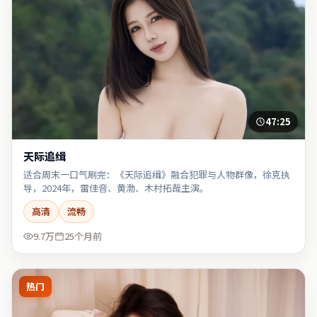
47:25
天际追缉
适合周末一口气刷完：《天际追缉》融合犯罪与人物群像，徐克执
导，2024年，雷佳音、黄渤、木村拓哉主演。
高清
流畅
9.7万
25个月前
热门