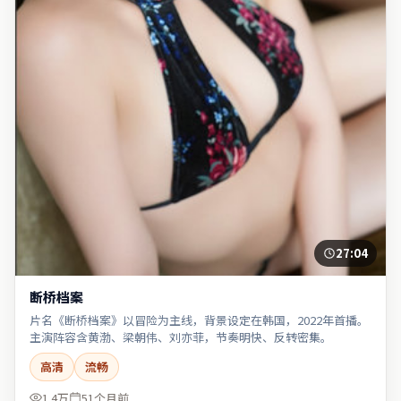
27:04
断桥档案
片名《断桥档案》以冒险为主线，背景设定在韩国，2022年首播。
主演阵容含黄渤、梁朝伟、刘亦菲，节奏明快、反转密集。
高清
流畅
1.4万
51个月前