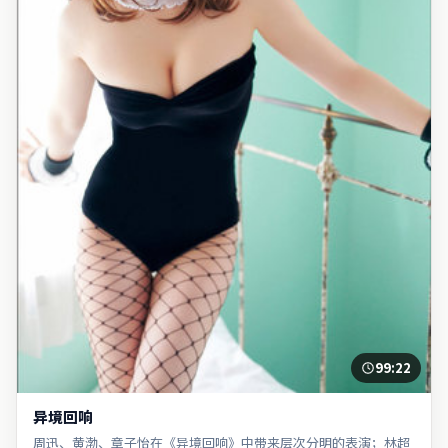
99:22
异境回响
周迅、黄渤、章子怡在《异境回响》中带来层次分明的表演；林超