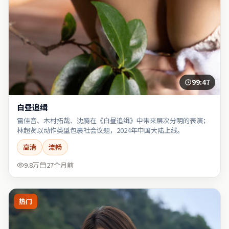
99:47
白昼追缉
雷佳音、木村拓哉、沈腾在《白昼追缉》中带来层次分明的表演；
林超贤以动作类型包裹社会议题，2024年中国大陆上线。
高清
流畅
9.8万
27个月前
热门