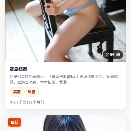
99:49
雾岛档案
如果你喜欢犯罪题材，《雾岛档案}的本土语境值得关注。导演郭
帆，主演含沈腾、木村拓哉、黄渤。
高清
流畅
5.1千
111个月前
最新