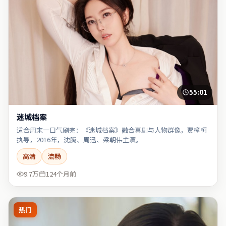
55:01
迷城档案
适合周末一口气刷完：《迷城档案》融合喜剧与人物群像，贾樟柯
执导，2016年，沈腾、周迅、梁朝伟主演。
高清
流畅
9.7万
124个月前
热门