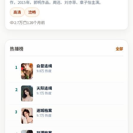
作，2015年，郭帆作品，周迅、刘亦菲、章子怡主演。
高清
流畅
2.7万
128个月前
热播榜
全部
白昼追缉
1
9.8万
热度
天际追缉
2
9.7万
热度
迷城档案
3
9.7万
热度
狂潮档案