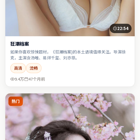
22:54
狂潮档案
如果你喜欢惊悚题材，《狂潮档案}的本土语境值得关注。导演徐
克，主演含汤唯、易烊千玺、刘亦菲。
高清
流畅
9.4万
47个月前
热门