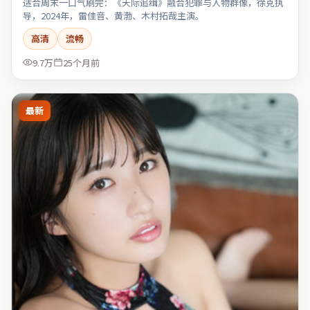
适合周末一口气刷完：《天际追缉》融合犯罪与人物群像，徐克执
导，2024年，雷佳音、黄渤、木村拓哉主演。
高清
流畅
9.7万
25个月前
最新