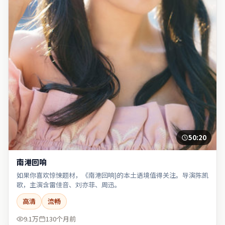
50:20
南港回响
如果你喜欢惊悚题材，《南港回响}的本土语境值得关注。导演陈凯
歌，主演含雷佳音、刘亦菲、周迅。
高清
流畅
9.1万
130个月前