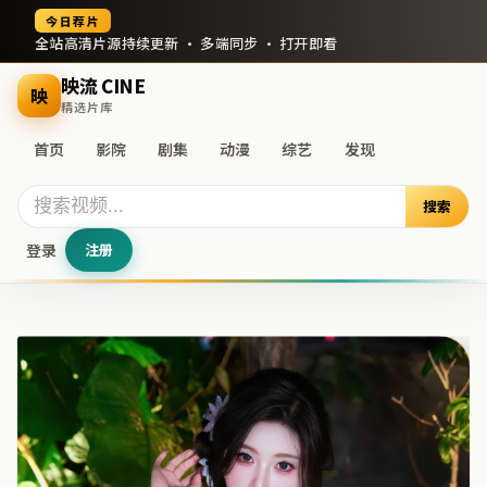
今日荐片
全站高清片源持续更新 · 多端同步 · 打开即看
映流 CINE
映
精选片库
首页
影院
剧集
动漫
综艺
发现
搜索
登录
注册