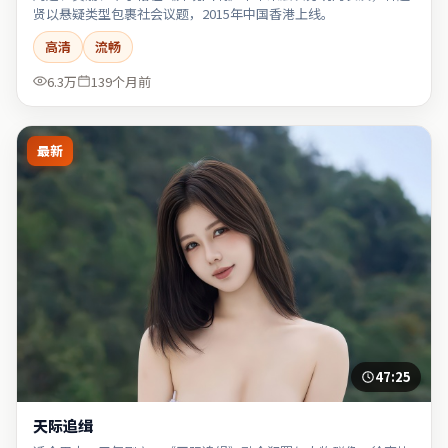
贤以悬疑类型包裹社会议题，2015年中国香港上线。
高清
流畅
6.3万
139个月前
最新
47:25
天际追缉