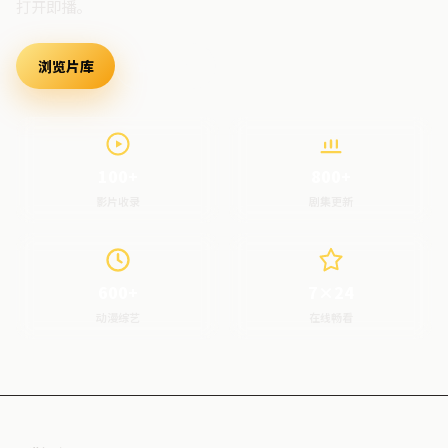
打开即播。
浏览片库
最新上架
100+
800+
影片收录
剧集更新
600+
7×24
动漫综艺
在线畅看