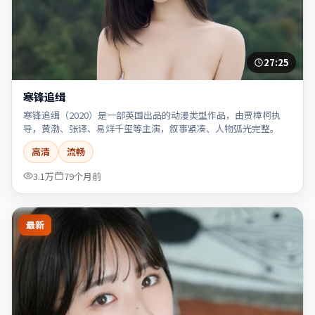
27:25
寒锋追缉
寒锋追缉（2020）是一部英国出品的动漫类型作品，由贾樟柯执
导，黄渤、张译、易烊千玺等主演，叙事紧凑、人物弧光完整。
高清
流畅
3.1万
79个月前
最新