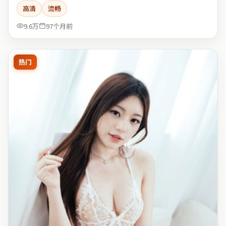
高清
流畅
9.6万
97个月前
热门