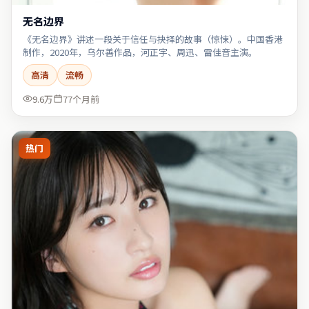
无名边界
《无名边界》讲述一段关于信任与抉择的故事（惊悚）。中国香港
制作，2020年，乌尔善作品，河正宇、周迅、雷佳音主演。
高清
流畅
9.6万
77个月前
热门