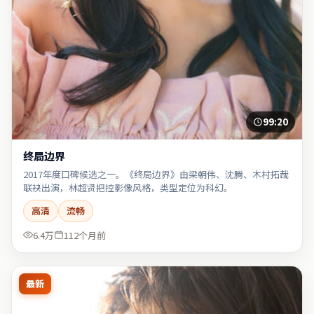
99:20
终局边界
2017年度口碑候选之一。《终局边界》由梁朝伟、沈腾、木村拓哉
联袂出演，林超贤把控影像风格，类型定位为科幻。
高清
流畅
6.4万
112个月前
最新