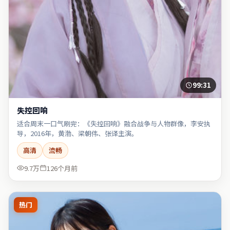
99:31
失控回响
适合周末一口气刷完：《失控回响》融合战争与人物群像，李安执
导，2016年，黄渤、梁朝伟、张译主演。
高清
流畅
9.7万
126个月前
热门