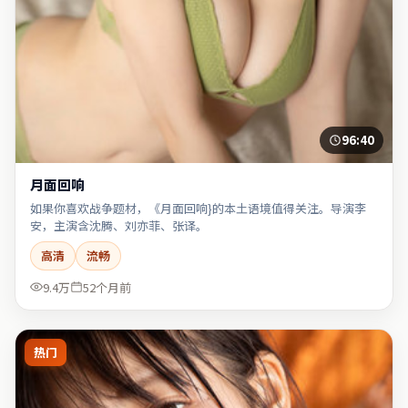
96:40
月面回响
如果你喜欢战争题材，《月面回响}的本土语境值得关注。导演李
安，主演含沈腾、刘亦菲、张译。
高清
流畅
9.4万
52个月前
热门