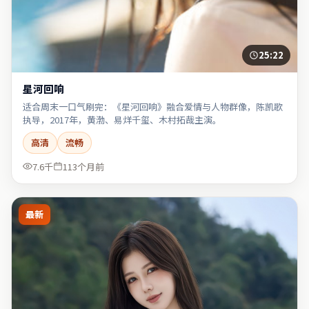
25:22
星河回响
适合周末一口气刷完：《星河回响》融合爱情与人物群像，陈凯歌
执导，2017年，黄渤、易烊千玺、木村拓哉主演。
高清
流畅
7.6千
113个月前
最新