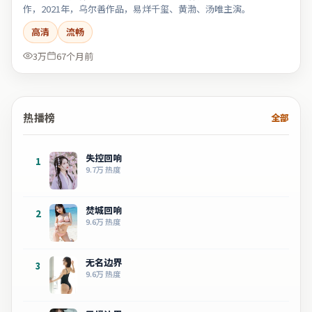
作，2021年，乌尔善作品，易烊千玺、黄渤、汤唯主演。
高清
流畅
3万
67个月前
热播榜
全部
失控回响
1
9.7万
热度
焚城回响
2
9.6万
热度
无名边界
3
9.6万
热度