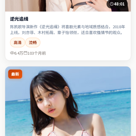
48:01
逆光追缉
陈凯歌导演新作《逆光追缉》将喜剧元素与地域质感结合，2018年
上线，刘亦菲、木村拓哉、章子怡领衔，适合喜欢强情节的观众。
高清
流畅
6.4万
103个月前
最新