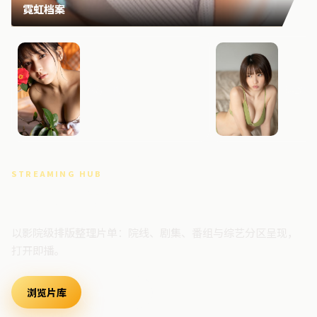
霓虹档案
风暴回响
雾岛追
STREAMING HUB
高清视频门户
以影院级排版整理片单：院线、剧集、番组与综艺分区呈现，
打开即播。
浏览片库
最新上架