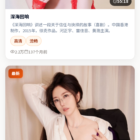
55:18
深海回响
《深海回响》讲述一段关于信任与抉择的故事（喜剧）。中国香港
制作，2015年，徐克作品，河正宇、雷佳音、黄渤主演。
高清
流畅
2.2万
137个月前
最新