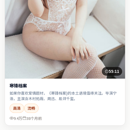
55:11
寒锋档案
如果你喜欢爱情题材，《寒锋档案}的本土语境值得关注。导演宁
浩，主演含木村拓哉、周迅、易烊千玺。
高清
流畅
9.4万
38个月前