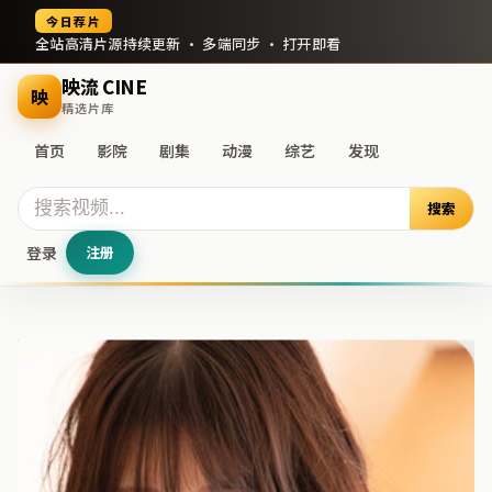
今日荐片
全站高清片源持续更新 · 多端同步 · 打开即看
映流 CINE
映
精选片库
首页
影院
剧集
动漫
综艺
发现
搜索
登录
注册