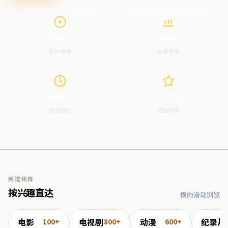
100+
800+
影片收录
剧集更新
600+
7×24
动漫综艺
在线畅看
频道矩阵
按兴趣直达
横向滑动浏览
电影
电视剧
动漫
纪录片
100+
800+
600+