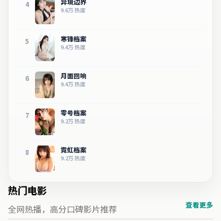
异境边界
4
9.6万
热度
寒锋档案
5
9.4万
热度
月面回响
6
9.4万
热度
零号档案
7
9.2万
热度
霓虹档案
8
9.2万
热度
热门电影
查看更多
全网热播，高分口碑影片推荐