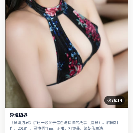
76:14
异境边界
《异境边界》讲述一段关于信任与抉择的故事（喜剧）。韩国制
作，2018年，贾樟柯作品，汤唯、刘亦菲、梁朝伟主演。