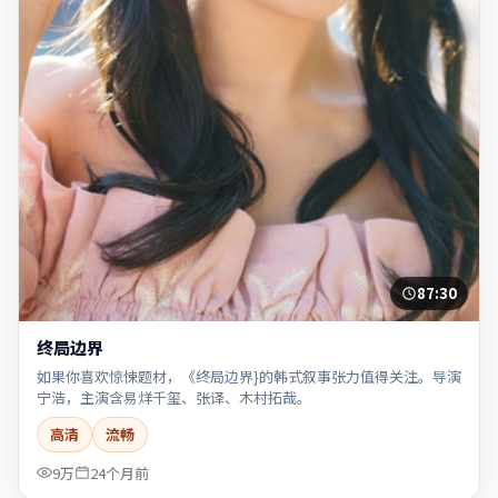
87:30
终局边界
如果你喜欢惊悚题材，《终局边界}的韩式叙事张力值得关注。导演
宁浩，主演含易烊千玺、张译、木村拓哉。
高清
流畅
9万
24个月前