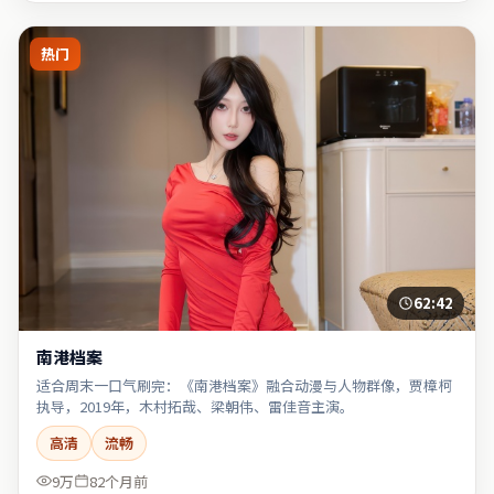
热门
62:42
南港档案
适合周末一口气刷完：《南港档案》融合动漫与人物群像，贾樟柯
执导，2019年，木村拓哉、梁朝伟、雷佳音主演。
高清
流畅
9万
82个月前