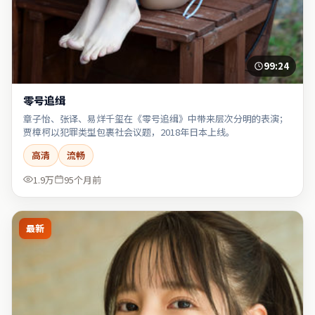
99:24
零号追缉
章子怡、张译、易烊千玺在《零号追缉》中带来层次分明的表演；
贾樟柯以犯罪类型包裹社会议题，2018年日本上线。
高清
流畅
1.9万
95个月前
最新