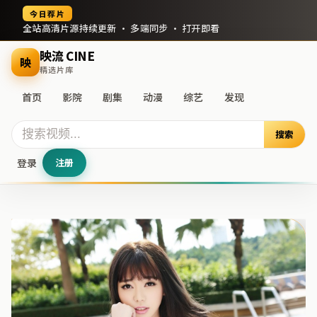
今日荐片
全站高清片源持续更新 · 多端同步 · 打开即看
映流 CINE
映
精选片库
首页
影院
剧集
动漫
综艺
发现
搜索
登录
注册