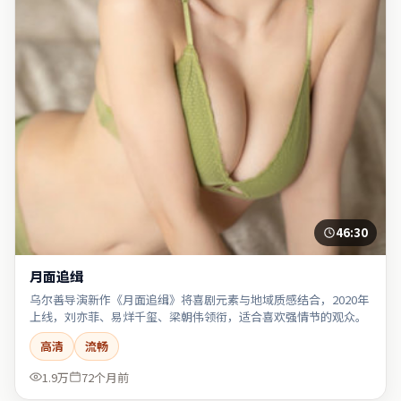
46:30
月面追缉
乌尔善导演新作《月面追缉》将喜剧元素与地域质感结合，2020年
上线，刘亦菲、易烊千玺、梁朝伟领衔，适合喜欢强情节的观众。
高清
流畅
1.9万
72个月前