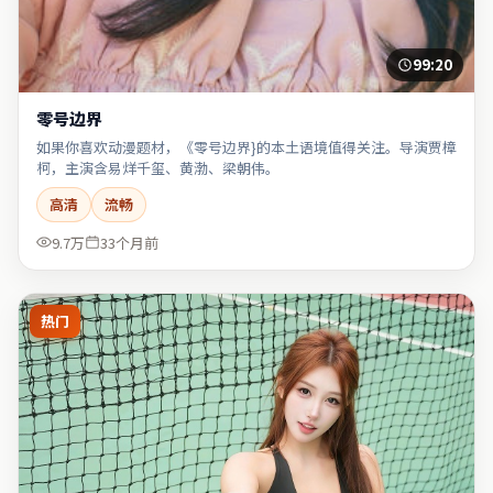
99:20
零号边界
如果你喜欢动漫题材，《零号边界}的本土语境值得关注。导演贾樟
柯，主演含易烊千玺、黄渤、梁朝伟。
高清
流畅
9.7万
33个月前
热门