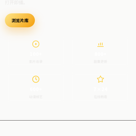
打开即播。
浏览片库
最新上架
100+
800+
影片收录
剧集更新
600+
7×24
动漫综艺
在线畅看