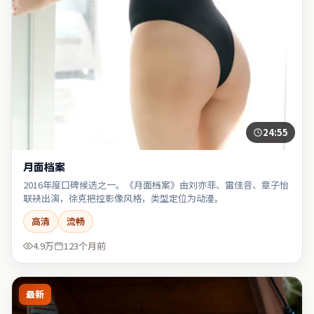
24:55
月面档案
2016年度口碑候选之一。《月面档案》由刘亦菲、雷佳音、章子怡
联袂出演，徐克把控影像风格，类型定位为动漫。
高清
流畅
4.9万
123个月前
最新