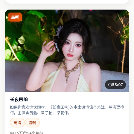
最新
53:07
长夜回响
如果你喜欢惊悚题材，《长夜回响}的本土语境值得关注。导演贾樟
柯，主演含黄渤、章子怡、梁朝伟。
高清
流畅
7.5万
54个月前