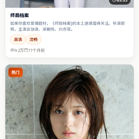
终局档案
如果你喜欢爱情题材，《终局档案}的本土语境值得关注。导演郭
帆，主演含张译、梁朝伟、刘亦菲。
高清
流畅
9.2万
77个月前
热门