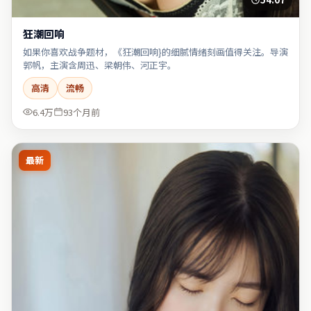
狂潮回响
如果你喜欢战争题材，《狂潮回响}的细腻情绪刻画值得关注。导演
郭帆，主演含周迅、梁朝伟、河正宇。
高清
流畅
6.4万
93个月前
最新