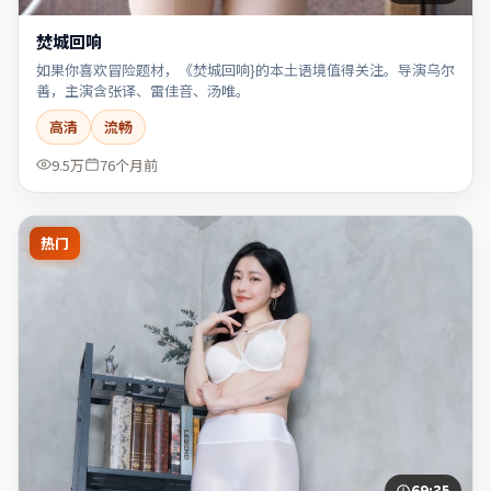
焚城回响
如果你喜欢冒险题材，《焚城回响}的本土语境值得关注。导演乌尔
善，主演含张译、雷佳音、汤唯。
高清
流畅
9.5万
76个月前
热门
69:35