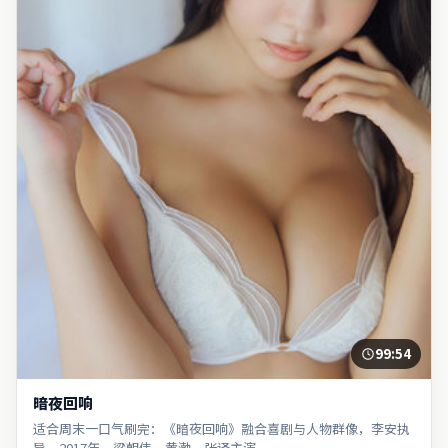
99:54
暗夜回响
适合周末一口气刷完：《暗夜回响》融合喜剧与人物群像，李安执
导，2017年，梁朝伟、黄渤、张译主演。